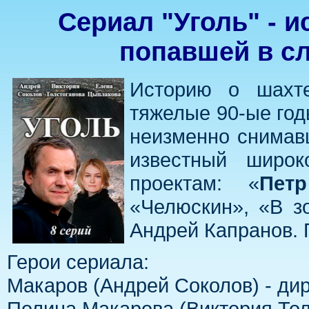
Сериал "Уголь" - 
попавшей в с
Историю о шахте
тяжелые 90-ые год
неизменно снимав
известный широ
проектам: «
Пет
«Челюскин», «В з
Андрей Капранов. 
Герои сериала:
Макаров (Андрей Соколов) - ди
Полина Макарова (Виктория Тол