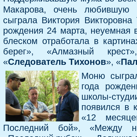
Макарова, очень любившую
сыграла Виктория Викторовна 
рождения 24 марта, неуемная
блеском отработала в картина
берег», «Алмазный крест
«
Следователь Тихонов
», «
Пал
Моню сыграл
года рожден
школы-студи
появился в к
«12 месяце
Последний бой», «Между но