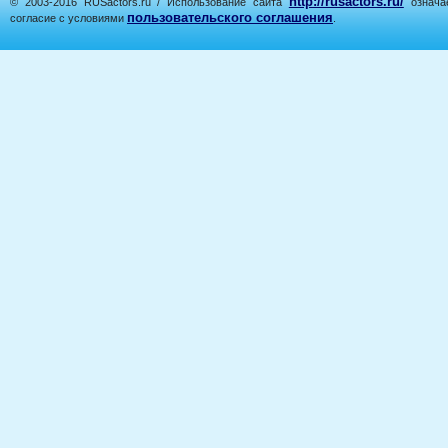
http://rusactors.ru/
© 2003-2016 RUSactors.ru / Использование сайта
означае
пользовательского соглашения
согласие с условиями
.