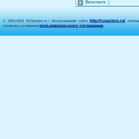
Вконтакте
http://rusactors.ru/
© 2003-2016 RUSactors.ru / Использование сайта
означае
пользовательского соглашения
согласие с условиями
.