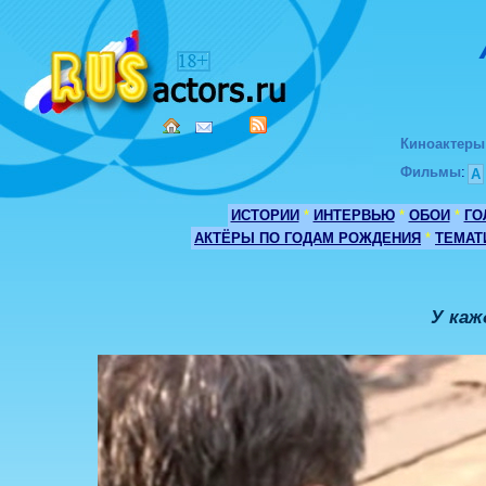
Киноактеры
Фильмы
:
А
ИСТОРИИ
*
ИНТЕРВЬЮ
*
ОБОИ
*
ГО
АКТЁРЫ ПО ГОДАМ РОЖДЕНИЯ
*
ТЕМАТ
У каж