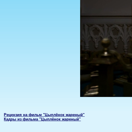
Рецензия на фильм "Цыплёнок жареный"
Кадры из фильма "Цыплёнок жареный"