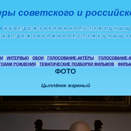
ры советского и российск
ы
:
А
Б
В
Г
Д
Е
Ж
З
И
К
Л
М
Н
О
П
Р
С
Т
У
Ф
Х
Ц
Ч
Ш
Щ
А
Б
В
Г
Д
Е
Ж
З
И
К
Л
М
Н
О
П
Р
С
Т
У
Ф
Х
Ц
Ч
Ш
Щ
Э
ИИ
*
ИНТЕРВЬЮ
*
ОБОИ
*
ГОЛОСОВАНИЕ-АКТЁРЫ
+
ГОЛОСОВАНИЕ-
 ГОДАМ РОЖДЕНИЯ
*
ТЕМАТИЧЕСКИЕ ПОДБОРКИ ФИЛЬМОВ
*
ФИЛЬМ
ФОТО
Цыплёнок жареный