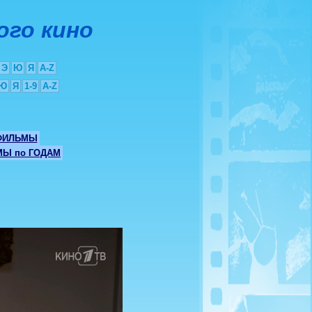
ого кино
Э
Ю
Я
A-Z
Ю
Я
1-9
A-Z
ФИЛЬМЫ
Ы по ГОДАМ