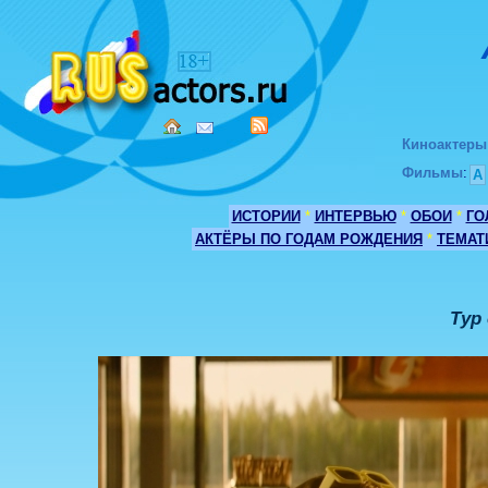
Киноактеры
Фильмы
:
А
ИСТОРИИ
*
ИНТЕРВЬЮ
*
ОБОИ
*
ГО
АКТЁРЫ ПО ГОДАМ РОЖДЕНИЯ
*
ТЕМАТ
Тур