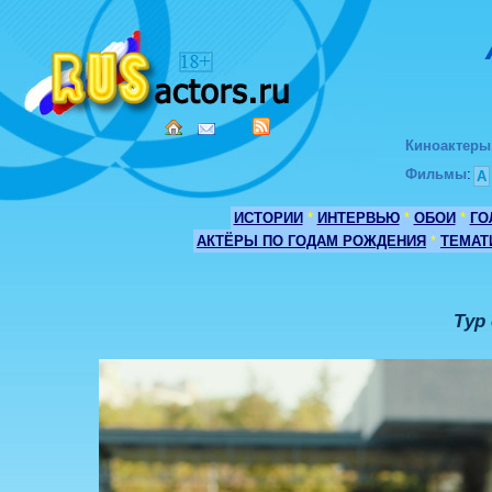
Киноактеры
Фильмы
:
А
ИСТОРИИ
*
ИНТЕРВЬЮ
*
ОБОИ
*
ГО
АКТЁРЫ ПО ГОДАМ РОЖДЕНИЯ
*
ТЕМАТ
Тур