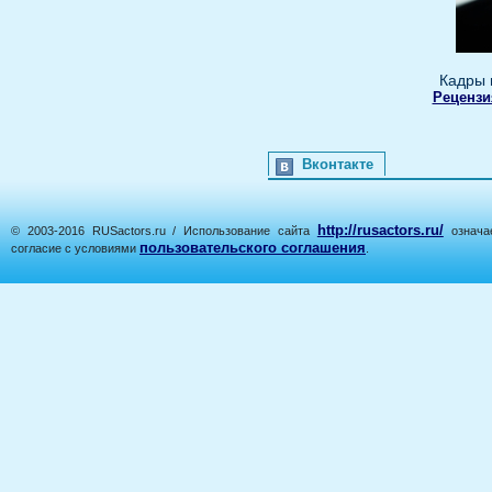
Кадры 
Рецензи
Вконтакте
http://rusactors.ru/
© 2003-2016 RUSactors.ru / Использование сайта
означае
пользовательского соглашения
согласие с условиями
.