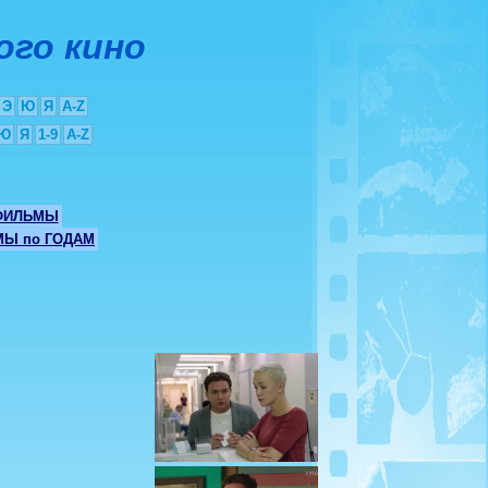
ого кино
Э
Ю
Я
A-Z
Ю
Я
1-9
A-Z
ФИЛЬМЫ
Ы по ГОДАМ