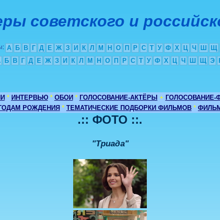
ры советского и российск
ы
:
А
Б
В
Г
Д
Е
Ж
З
И
К
Л
М
Н
О
П
Р
С
Т
У
Ф
Х
Ц
Ч
Ш
Щ
А
Б
В
Г
Д
Е
Ж
З
И
К
Л
М
Н
О
П
Р
С
Т
У
Ф
Х
Ц
Ч
Ш
Щ
Э
ИИ
*
ИНТЕРВЬЮ
*
ОБОИ
*
ГОЛОСОВАНИЕ-АКТЁРЫ
+
ГОЛОСОВАНИЕ-
 ГОДАМ РОЖДЕНИЯ
*
ТЕМАТИЧЕСКИЕ ПОДБОРКИ ФИЛЬМОВ
*
ФИЛЬМ
.:: ФОТО ::.
"Триада"