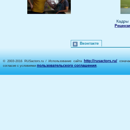
Кадры 
Рецензи
Вконтакте
http://rusactors.ru/
© 2003-2016 RUSactors.ru / Использование сайта
означае
пользовательского соглашения
согласие с условиями
.