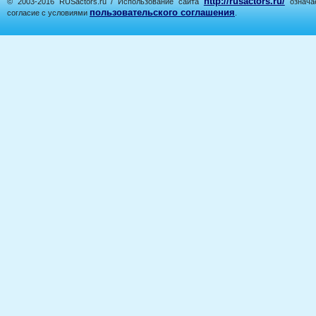
http://rusactors.ru/
© 2003-2016 RUSactors.ru / Использование сайта
означае
пользовательского соглашения
согласие с условиями
.