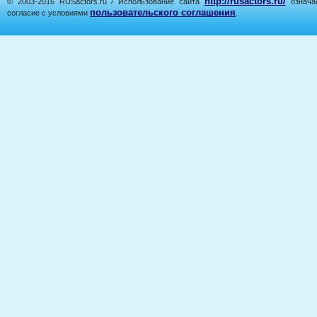
http://rusactors.ru/
© 2003-2016 RUSactors.ru / Использование сайта
означае
пользовательского соглашения
согласие с условиями
.