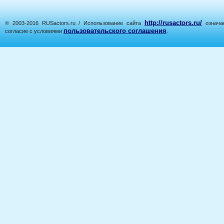
http://rusactors.ru/
© 2003-2016 RUSactors.ru / Использование сайта
означае
пользовательского соглашения
согласие с условиями
.