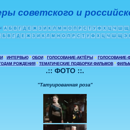
ры советского и российск
ы
:
А
Б
В
Г
Д
Е
Ж
З
И
К
Л
М
Н
О
П
Р
С
Т
У
Ф
Х
Ц
Ч
Ш
Щ
А
Б
В
Г
Д
Е
Ж
З
И
К
Л
М
Н
О
П
Р
С
Т
У
Ф
Х
Ц
Ч
Ш
Щ
Э
ИИ
*
ИНТЕРВЬЮ
*
ОБОИ
*
ГОЛОСОВАНИЕ-АКТЁРЫ
+
ГОЛОСОВАНИЕ-
 ГОДАМ РОЖДЕНИЯ
*
ТЕМАТИЧЕСКИЕ ПОДБОРКИ ФИЛЬМОВ
*
ФИЛЬМ
.:: ФОТО ::.
"Татуированная роза"