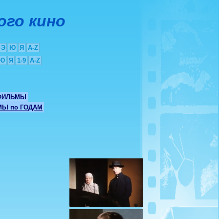
ого кино
Э
Ю
Я
A-Z
Ю
Я
1-9
A-Z
ФИЛЬМЫ
Ы по ГОДАМ