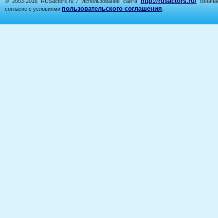
http://rusactors.ru/
© 2003-2016 RUSactors.ru / Использование сайта
означае
пользовательского соглашения
согласие с условиями
.