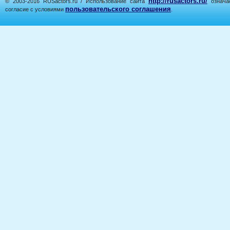
http://rusactors.ru/
© 2003-2016 RUSactors.ru / Использование сайта
означае
пользовательского соглашения
согласие с условиями
.