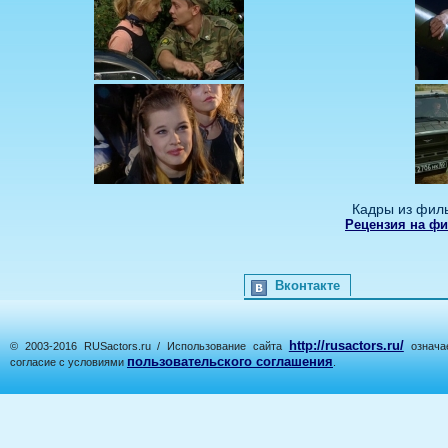
Кадры из филь
Рецензия на фи
Вконтакте
http://rusactors.ru/
© 2003-2016 RUSactors.ru / Использование сайта
означае
пользовательского соглашения
согласие с условиями
.