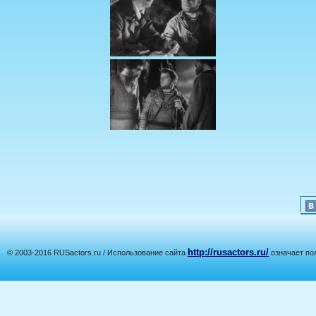
http://rusactors.ru/
© 2003-2016 RUSactors.ru / Использование сайта
означает по