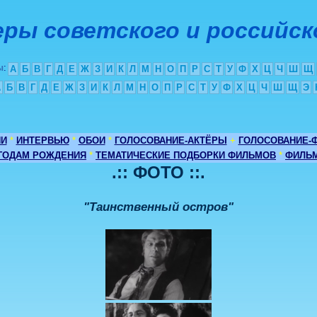
ры советского и российск
ы
:
А
Б
В
Г
Д
Е
Ж
З
И
К
Л
М
Н
О
П
Р
С
Т
У
Ф
Х
Ц
Ч
Ш
Щ
А
Б
В
Г
Д
Е
Ж
З
И
К
Л
М
Н
О
П
Р
С
Т
У
Ф
Х
Ц
Ч
Ш
Щ
Э
ИИ
*
ИНТЕРВЬЮ
*
ОБОИ
*
ГОЛОСОВАНИЕ-АКТЁРЫ
+
ГОЛОСОВАНИЕ-
 ГОДАМ РОЖДЕНИЯ
*
ТЕМАТИЧЕСКИЕ ПОДБОРКИ ФИЛЬМОВ
*
ФИЛЬМ
.:: ФОТО ::.
"Таинственный остров"