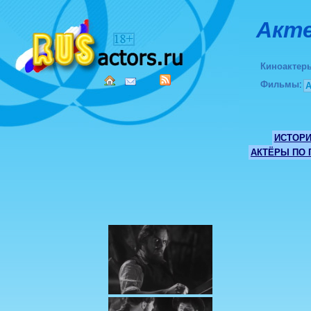
Акте
Киноактер
Фильмы
:
ИСТОР
АКТЁРЫ ПО