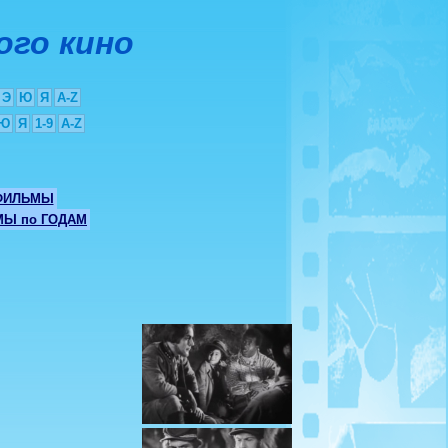
ого кино
Э
Ю
Я
A-Z
Ю
Я
1-9
A-Z
ФИЛЬМЫ
Ы по ГОДАМ