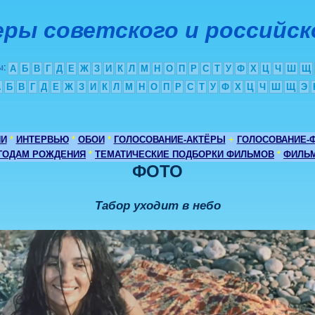
ры советского и российск
ы
:
А
Б
В
Г
Д
Е
Ж
З
И
К
Л
М
Н
О
П
Р
С
Т
У
Ф
Х
Ц
Ч
Ш
Щ
А
Б
В
Г
Д
Е
Ж
З
И
К
Л
М
Н
О
П
Р
С
Т
У
Ф
Х
Ц
Ч
Ш
Щ
Э
ИИ
*
ИНТЕРВЬЮ
*
ОБОИ
*
ГОЛОСОВАНИЕ-АКТЁРЫ
+
ГОЛОСОВАНИЕ-
 ГОДАМ РОЖДЕНИЯ
*
ТЕМАТИЧЕСКИЕ ПОДБОРКИ ФИЛЬМОВ
*
ФИЛЬМ
ФОТО
Табор уходит в небо