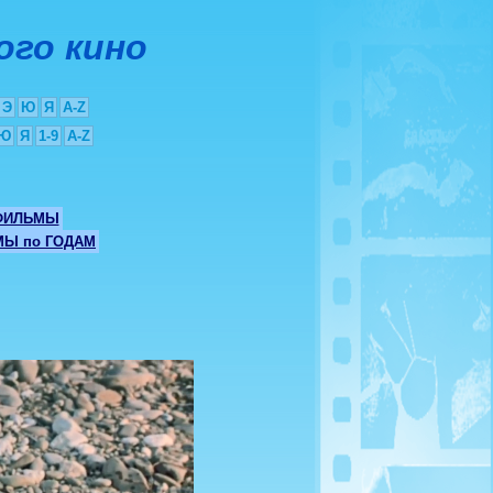
ого кино
Э
Ю
Я
A-Z
Ю
Я
1-9
A-Z
ФИЛЬМЫ
Ы по ГОДАМ