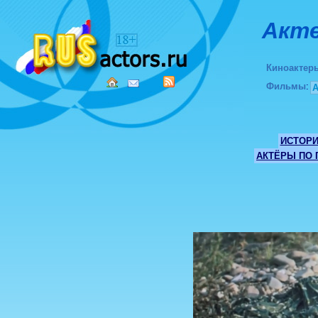
Акте
Киноактер
Фильмы
:
ИСТОР
АКТЁРЫ ПО