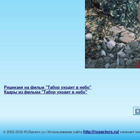
Рецензия на фильм "Табор уходит в небо"
Кадры из фильма "Табор уходит в небо"
http://rusactors.ru/
© 2003-2016 RUSactors.ru / Использование сайта
означает по