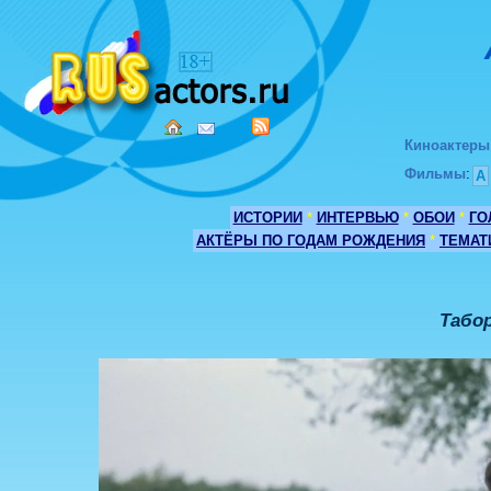
Киноактеры
Фильмы
:
А
ИСТОРИИ
*
ИНТЕРВЬЮ
*
ОБОИ
*
ГО
АКТЁРЫ ПО ГОДАМ РОЖДЕНИЯ
*
ТЕМАТ
Табор