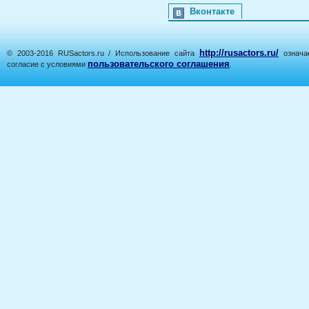
Вконтакте
http://rusactors.ru/
© 2003-2016 RUSactors.ru / Использование сайта
означае
пользовательского соглашения
согласие с условиями
.