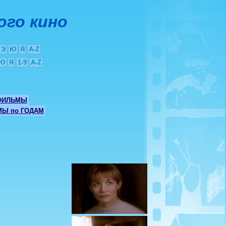
ого кино
Э
Ю
Я
A-Z
Ю
Я
1-9
A-Z
ФИЛЬМЫ
Ы по ГОДАМ