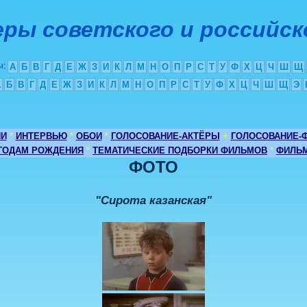
ры советского и российск
ы
:
А
Б
В
Г
Д
Е
Ж
З
И
К
Л
М
Н
О
П
Р
С
Т
У
Ф
Х
Ц
Ч
Ш
Щ
А
Б
В
Г
Д
Е
Ж
З
И
К
Л
М
Н
О
П
Р
С
Т
У
Ф
Х
Ц
Ч
Ш
Щ
Э
ИИ
*
ИНТЕРВЬЮ
*
ОБОИ
*
ГОЛОСОВАНИЕ-АКТЁРЫ
+
ГОЛОСОВАНИЕ-
 ГОДАМ РОЖДЕНИЯ
*
ТЕМАТИЧЕСКИЕ ПОДБОРКИ ФИЛЬМОВ
*
ФИЛЬМ
ФОТО
"Сирота казанская"