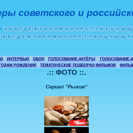
ры советского и российск
ы
:
А
Б
В
Г
Д
Е
Ж
З
И
К
Л
М
Н
О
П
Р
С
Т
У
Ф
Х
Ц
Ч
Ш
Щ
А
Б
В
Г
Д
Е
Ж
З
И
К
Л
М
Н
О
П
Р
С
Т
У
Ф
Х
Ц
Ч
Ш
Щ
Э
ИИ
*
ИНТЕРВЬЮ
*
ОБОИ
*
ГОЛОСОВАНИЕ-АКТЁРЫ
+
ГОЛОСОВАНИЕ-
 ГОДАМ РОЖДЕНИЯ
*
ТЕМАТИЧЕСКИЕ ПОДБОРКИ ФИЛЬМОВ
*
ФИЛЬМ
.:: ФОТО ::.
Сериал "Рыжие"