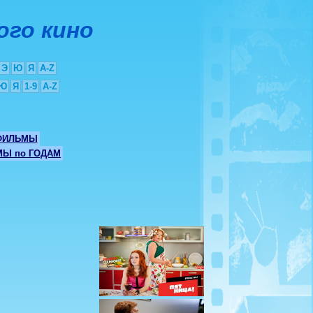
ого кино
Э
Ю
Я
A-Z
Ю
Я
1-9
A-Z
ФИЛЬМЫ
Ы по ГОДАМ