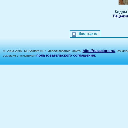
Кадры 
Рецензи
Вконтакте
http://rusactors.ru/
© 2003-2016 RUSactors.ru / Использование сайта
означае
пользовательского соглашения
согласие с условиями
.