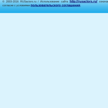
http://rusactors.ru/
© 2003-2016 RUSactors.ru / Использование сайта
означае
пользовательского соглашения
согласие с условиями
.