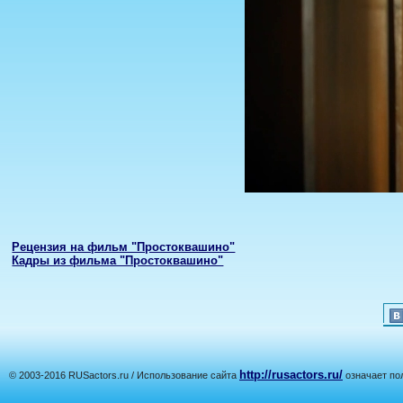
Рецензия на фильм "Простоквашино"
Кадры из фильма "Простоквашино"
http://rusactors.ru/
© 2003-2016 RUSactors.ru / Использование сайта
означает по