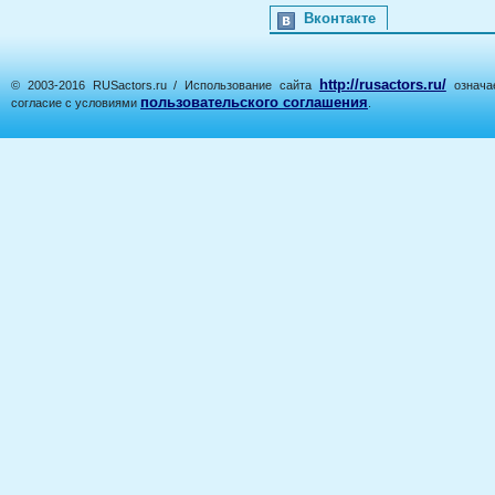
Вконтакте
http://rusactors.ru/
© 2003-2016 RUSactors.ru / Использование сайта
означае
пользовательского соглашения
согласие с условиями
.