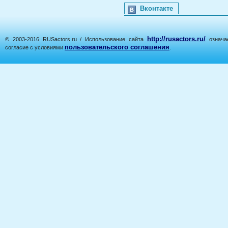
Вконтакте
http://rusactors.ru/
© 2003-2016 RUSactors.ru / Использование сайта
означае
пользовательского соглашения
согласие с условиями
.