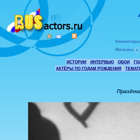
Киноактеры
Фильмы
:
А
ИСТОРИИ
*
ИНТЕРВЬЮ
*
ОБОИ
*
ГО
АКТЁРЫ ПО ГОДАМ РОЖДЕНИЯ
*
ТЕМАТ
Праздни