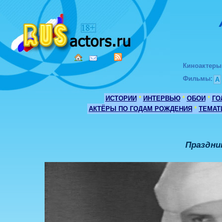
Киноактеры
Фильмы
:
А
ИСТОРИИ
*
ИНТЕРВЬЮ
*
ОБОИ
*
ГО
АКТЁРЫ ПО ГОДАМ РОЖДЕНИЯ
*
ТЕМАТ
Праздни