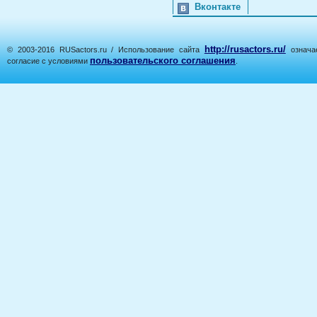
Вконтакте
http://rusactors.ru/
© 2003-2016 RUSactors.ru / Использование сайта
означае
пользовательского соглашения
согласие с условиями
.