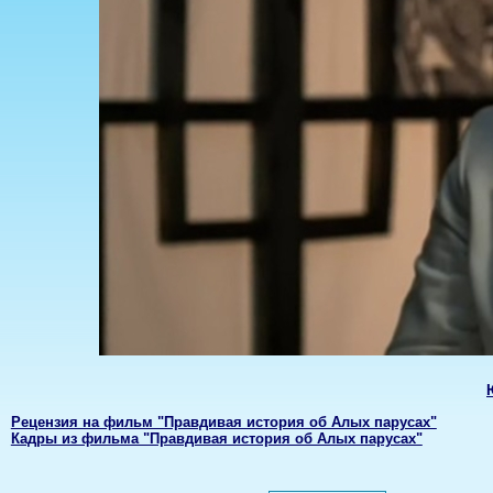
Рецензия на фильм "Правдивая история об Алых парусах"
Кадры из фильма "Правдивая история об Алых парусах"