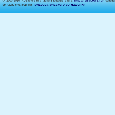
http://rusactors.ru/
© 2003-2016 RUSactors.ru / Использование сайта
означае
пользовательского соглашения
согласие с условиями
.