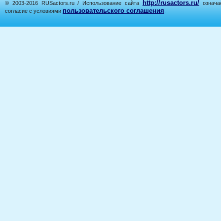
http://rusactors.ru/
© 2003-2016 RUSactors.ru / Использование сайта
означае
пользовательского соглашения
согласие с условиями
.