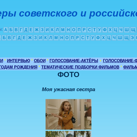
ры советского и российск
ы
:
А
Б
В
Г
Д
Е
Ж
З
И
К
Л
М
Н
О
П
Р
С
Т
У
Ф
Х
Ц
Ч
Ш
Щ
А
Б
В
Г
Д
Е
Ж
З
И
К
Л
М
Н
О
П
Р
С
Т
У
Ф
Х
Ц
Ч
Ш
Щ
Э
ИИ
*
ИНТЕРВЬЮ
*
ОБОИ
*
ГОЛОСОВАНИЕ-АКТЁРЫ
+
ГОЛОСОВАНИЕ-
 ГОДАМ РОЖДЕНИЯ
*
ТЕМАТИЧЕСКИЕ ПОДБОРКИ ФИЛЬМОВ
*
ФИЛЬМ
ФОТО
Моя ужасная сестра