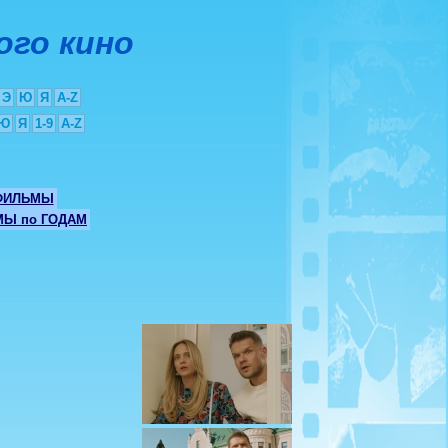
ого кино
Э
Ю
Я
A-Z
Ю
Я
1-9
A-Z
ФИЛЬМЫ
Ы по ГОДАМ