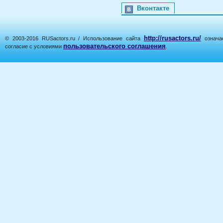
Вконтакте
http://rusactors.ru/
© 2003-2016 RUSactors.ru / Использование сайта
означае
пользовательского соглашения
согласие с условиями
.