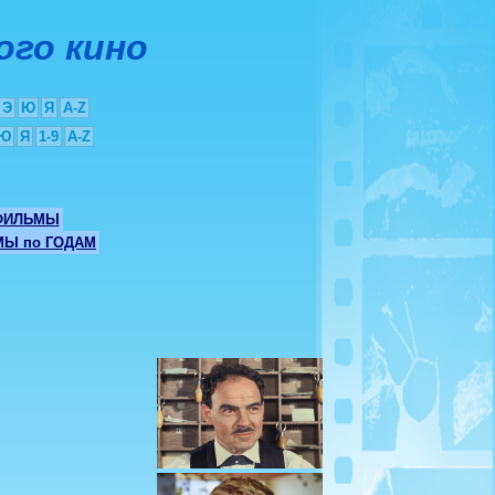
ого кино
Э
Ю
Я
A-Z
Ю
Я
1-9
A-Z
ФИЛЬМЫ
Ы по ГОДАМ