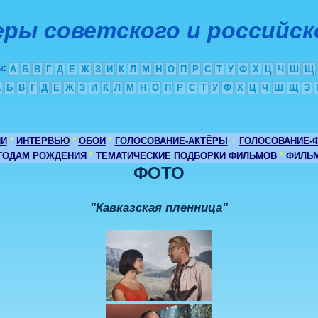
ры советского и российск
ы
:
А
Б
В
Г
Д
Е
Ж
З
И
К
Л
М
Н
О
П
Р
С
Т
У
Ф
Х
Ц
Ч
Ш
Щ
А
Б
В
Г
Д
Е
Ж
З
И
К
Л
М
Н
О
П
Р
С
Т
У
Ф
Х
Ц
Ч
Ш
Щ
Э
ИИ
*
ИНТЕРВЬЮ
*
ОБОИ
*
ГОЛОСОВАНИЕ-АКТЁРЫ
+
ГОЛОСОВАНИЕ-
 ГОДАМ РОЖДЕНИЯ
*
ТЕМАТИЧЕСКИЕ ПОДБОРКИ ФИЛЬМОВ
*
ФИЛЬМ
ФОТО
"Кавказская пленница"