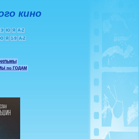
ого кино
Э
Ю
Я
A-Z
Ю
Я
1-9
A-Z
ФИЛЬМЫ
Ы по ГОДАМ