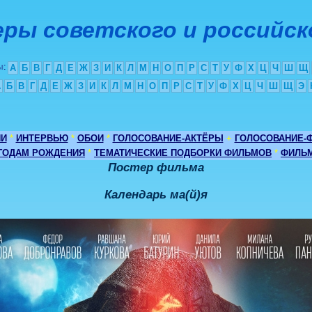
ры советского и российск
ы
:
А
Б
В
Г
Д
Е
Ж
З
И
К
Л
М
Н
О
П
Р
С
Т
У
Ф
Х
Ц
Ч
Ш
Щ
А
Б
В
Г
Д
Е
Ж
З
И
К
Л
М
Н
О
П
Р
С
Т
У
Ф
Х
Ц
Ч
Ш
Щ
Э
ИИ
*
ИНТЕРВЬЮ
*
ОБОИ
*
ГОЛОСОВАНИЕ-АКТЁРЫ
+
ГОЛОСОВАНИЕ-
 ГОДАМ РОЖДЕНИЯ
*
ТЕМАТИЧЕСКИЕ ПОДБОРКИ ФИЛЬМОВ
*
ФИЛЬМ
Постер фильма
Календарь ма(й)я