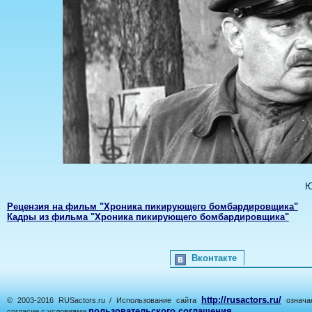
Ю
Рецензия на фильм "Хроника пикирующего бомбардировщика"
Кадры из фильма "Хроника пикирующего бомбардировщика"
Вконтакте
http://rusactors.ru/
© 2003-2016 RUSactors.ru / Использование сайта
означае
пользовательского соглашения
согласие с условиями
.