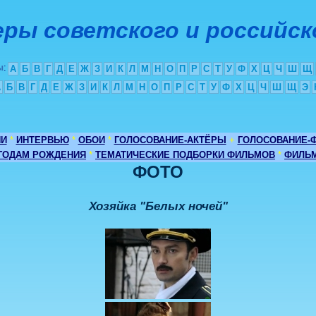
ры советского и российск
ы
:
А
Б
В
Г
Д
Е
Ж
З
И
К
Л
М
Н
О
П
Р
С
Т
У
Ф
Х
Ц
Ч
Ш
Щ
А
Б
В
Г
Д
Е
Ж
З
И
К
Л
М
Н
О
П
Р
С
Т
У
Ф
Х
Ц
Ч
Ш
Щ
Э
ИИ
*
ИНТЕРВЬЮ
*
ОБОИ
*
ГОЛОСОВАНИЕ-АКТЁРЫ
+
ГОЛОСОВАНИЕ-
 ГОДАМ РОЖДЕНИЯ
*
ТЕМАТИЧЕСКИЕ ПОДБОРКИ ФИЛЬМОВ
*
ФИЛЬМ
ФОТО
Хозяйка "Белых ночей"