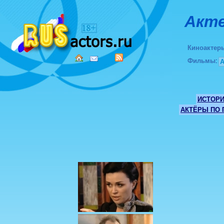
Акте
Киноактер
Фильмы
:
ИСТОР
АКТЁРЫ ПО