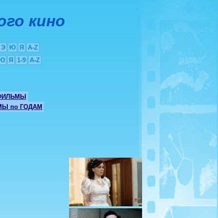
ого кино
Э
Ю
Я
A-Z
Ю
Я
1-9
A-Z
ФИЛЬМЫ
Ы по ГОДАМ