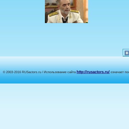
http://rusactors.ru/
© 2003-2016 RUSactors.ru / Использование сайта
означает по