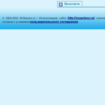
Вконтакте
http://rusactors.ru/
© 2003-2016 RUSactors.ru / Использование сайта
означае
пользовательского соглашения
согласие с условиями
.