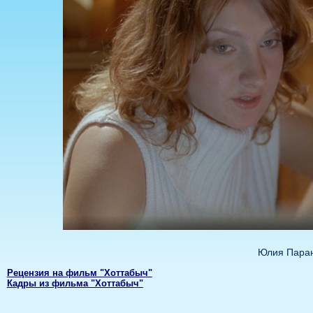
Юлия Паран
Рецензия на фильм "Хоттабыч"
Кадры из фильма "Хоттабыч"