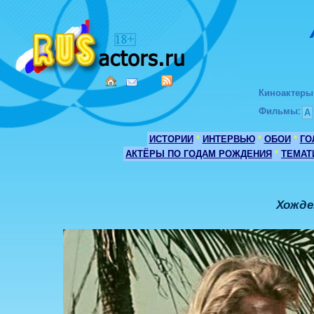
Киноактеры
Фильмы
:
А
ИСТОРИИ
*
ИНТЕРВЬЮ
*
ОБОИ
*
ГО
АКТЁРЫ ПО ГОДАМ РОЖДЕНИЯ
*
ТЕМАТ
Хожде