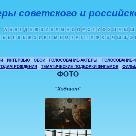
ры советского и российск
ы
:
А
Б
В
Г
Д
Е
Ж
З
И
К
Л
М
Н
О
П
Р
С
Т
У
Ф
Х
Ц
Ч
Ш
Щ
А
Б
В
Г
Д
Е
Ж
З
И
К
Л
М
Н
О
П
Р
С
Т
У
Ф
Х
Ц
Ч
Ш
Щ
Э
ИИ
*
ИНТЕРВЬЮ
*
ОБОИ
*
ГОЛОСОВАНИЕ-АКТЁРЫ
+
ГОЛОСОВАНИЕ-
 ГОДАМ РОЖДЕНИЯ
*
ТЕМАТИЧЕСКИЕ ПОДБОРКИ ФИЛЬМОВ
*
ФИЛЬМ
ФОТО
"Хэдшот"