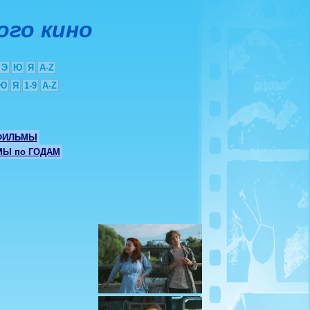
ого кино
Э
Ю
Я
A-Z
Ю
Я
1-9
A-Z
ФИЛЬМЫ
Ы по ГОДАМ