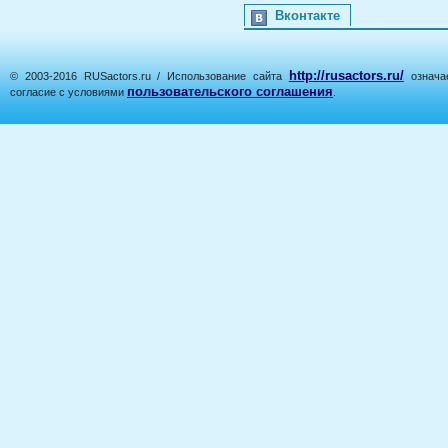
Вконтакте
http://rusactors.ru/
© 2003-2016 RUSactors.ru / Использование сайта
означае
пользовательского соглашения
согласие с условиями
.