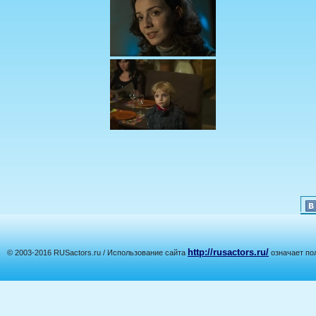
http://rusactors.ru/
© 2003-2016 RUSactors.ru / Использование сайта
означает по