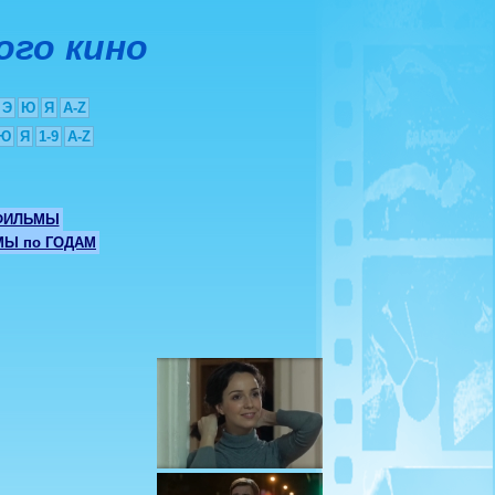
ого кино
Э
Ю
Я
A-Z
Ю
Я
1-9
A-Z
ФИЛЬМЫ
Ы по ГОДАМ