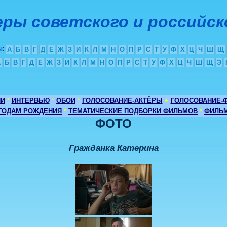
ры советского и российск
ы
:
А
Б
В
Г
Д
Е
Ж
З
И
К
Л
М
Н
О
П
Р
С
Т
У
Ф
Х
Ц
Ч
Ш
Щ
А
Б
В
Г
Д
Е
Ж
З
И
К
Л
М
Н
О
П
Р
С
Т
У
Ф
Х
Ц
Ч
Ш
Щ
Э
ИИ
*
ИНТЕРВЬЮ
*
ОБОИ
*
ГОЛОСОВАНИЕ-АКТЁРЫ
+
ГОЛОСОВАНИЕ-
 ГОДАМ РОЖДЕНИЯ
*
ТЕМАТИЧЕСКИЕ ПОДБОРКИ ФИЛЬМОВ
*
ФИЛЬМ
ФОТО
Гражданка Катерина