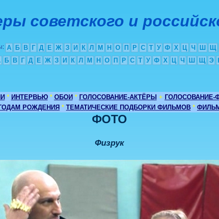
ры советского и российск
ы
:
А
Б
В
Г
Д
Е
Ж
З
И
К
Л
М
Н
О
П
Р
С
Т
У
Ф
Х
Ц
Ч
Ш
Щ
А
Б
В
Г
Д
Е
Ж
З
И
К
Л
М
Н
О
П
Р
С
Т
У
Ф
Х
Ц
Ч
Ш
Щ
Э
ИИ
*
ИНТЕРВЬЮ
*
ОБОИ
*
ГОЛОСОВАНИЕ-АКТЁРЫ
+
ГОЛОСОВАНИЕ-
 ГОДАМ РОЖДЕНИЯ
*
ТЕМАТИЧЕСКИЕ ПОДБОРКИ ФИЛЬМОВ
*
ФИЛЬМ
ФОТО
Физрук