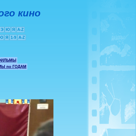
ого кино
Э
Ю
Я
A-Z
Ю
Я
1-9
A-Z
ФИЛЬМЫ
Ы по ГОДАМ