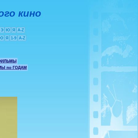
ого кино
Э
Ю
Я
A-Z
Ю
Я
1-9
A-Z
ФИЛЬМЫ
Ы по ГОДАМ