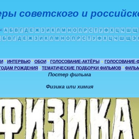
ры советского и российск
ы
:
А
Б
В
Г
Д
Е
Ж
З
И
К
Л
М
Н
О
П
Р
С
Т
У
Ф
Х
Ц
Ч
Ш
Щ
А
Б
В
Г
Д
Е
Ж
З
И
К
Л
М
Н
О
П
Р
С
Т
У
Ф
Х
Ц
Ч
Ш
Щ
Э
ИИ
*
ИНТЕРВЬЮ
*
ОБОИ
*
ГОЛОСОВАНИЕ-АКТЁРЫ
+
ГОЛОСОВАНИЕ-
 ГОДАМ РОЖДЕНИЯ
*
ТЕМАТИЧЕСКИЕ ПОДБОРКИ ФИЛЬМОВ
*
ФИЛЬМ
Постер фильма
Физика или химия