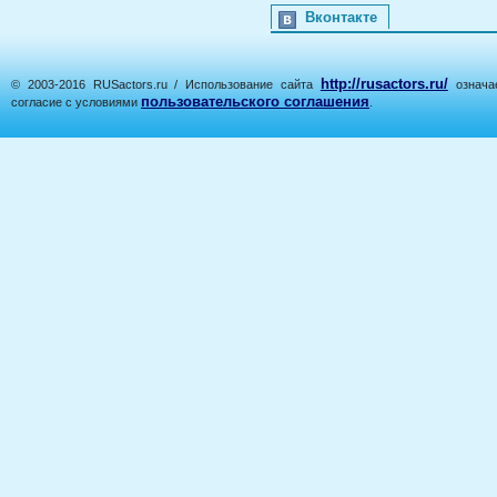
Вконтакте
http://rusactors.ru/
© 2003-2016 RUSactors.ru / Использование сайта
означае
пользовательского соглашения
согласие с условиями
.