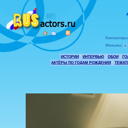
Киноактеры
Фильмы
:
А
ИСТОРИИ
*
ИНТЕРВЬЮ
*
ОБОИ
*
ГО
АКТЁРЫ ПО ГОДАМ РОЖДЕНИЯ
*
ТЕМАТ