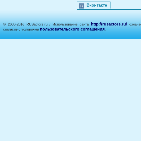
Вконтакте
http://rusactors.ru/
© 2003-2016 RUSactors.ru / Использование сайта
означае
пользовательского соглашения
согласие с условиями
.