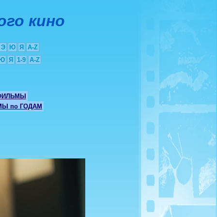
ого кино
Э
Ю
Я
A-Z
Ю
Я
1-9
A-Z
ФИЛЬМЫ
Ы по ГОДАМ