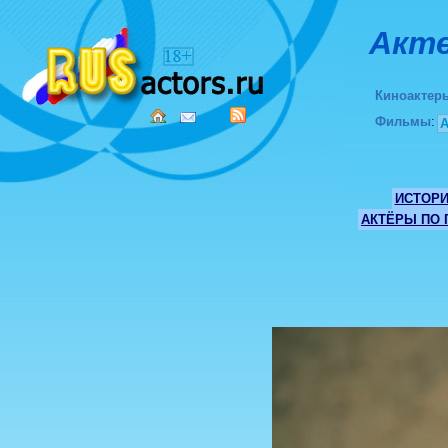
Акте
Киноактер
Фильмы
:
ИСТОР
АКТЁРЫ ПО