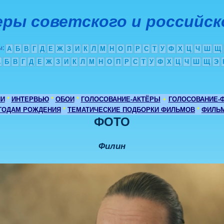
ры советского и российск
ы
:
А
Б
В
Г
Д
Е
Ж
З
И
К
Л
М
Н
О
П
Р
С
Т
У
Ф
Х
Ц
Ч
Ш
Щ
А
Б
В
Г
Д
Е
Ж
З
И
К
Л
М
Н
О
П
Р
С
Т
У
Ф
Х
Ц
Ч
Ш
Щ
Э
ИИ
*
ИНТЕРВЬЮ
*
ОБОИ
*
ГОЛОСОВАНИЕ-АКТЁРЫ
+
ГОЛОСОВАНИЕ-
 ГОДАМ РОЖДЕНИЯ
*
ТЕМАТИЧЕСКИЕ ПОДБОРКИ ФИЛЬМОВ
*
ФИЛЬМ
ФОТО
Филин