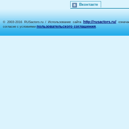
Вконтакте
http://rusactors.ru/
© 2003-2016 RUSactors.ru / Использование сайта
означае
пользовательского соглашения
согласие с условиями
.