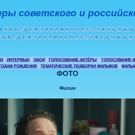
ры советского и российск
ы
:
А
Б
В
Г
Д
Е
Ж
З
И
К
Л
М
Н
О
П
Р
С
Т
У
Ф
Х
Ц
Ч
Ш
Щ
А
Б
В
Г
Д
Е
Ж
З
И
К
Л
М
Н
О
П
Р
С
Т
У
Ф
Х
Ц
Ч
Ш
Щ
Э
ИИ
*
ИНТЕРВЬЮ
*
ОБОИ
*
ГОЛОСОВАНИЕ-АКТЁРЫ
+
ГОЛОСОВАНИЕ-
 ГОДАМ РОЖДЕНИЯ
*
ТЕМАТИЧЕСКИЕ ПОДБОРКИ ФИЛЬМОВ
*
ФИЛЬМ
ФОТО
Филин