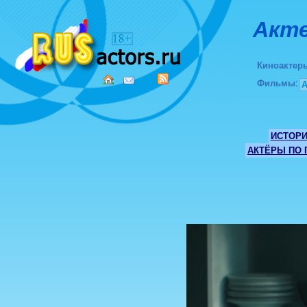
Акте
Киноактер
Фильмы
:
ИСТОР
АКТЁРЫ ПО