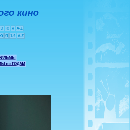
ого кино
Э
Ю
Я
A-Z
Ю
Я
1-9
A-Z
ФИЛЬМЫ
Ы по ГОДАМ